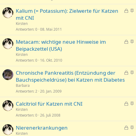
r
n
e
t
n
G
Kalium (= Potassium): Zielwerte für Katzen
p
t
e
n
mit CNI
i
s
g
Kirsten
n
p
e
Antworten
0
08. Mai 2011
n
e
p
t
G
Metacam: wichtige neue Hinweise im
r
i
e
n
Beipackzettel (USA)
r
n
s
g
t
n
Kirsten
p
e
Antworten
0
16. Okt. 2010
t
e
p
G
Chronische Pankreatitis (Entzündung der
r
i
e
n
Bauchspeicheldrüse) bei Katzen mit Diabetes
r
n
s
g
t
n
Barbara
p
e
Antworten
2
20. Jan. 2009
t
e
p
G
Calcitriol für Katzen mit CNI
r
i
e
n
Kirsten
r
n
Antworten
0
26. Juli 2008
s
g
t
n
p
e
t
G
Nierenerkrankungen
e
p
e
n
Kirsten
r
i