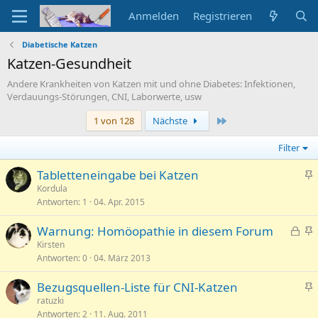
Anmelden
Registrieren
Diabetische Katzen
Katzen-Gesundheit
Andere Krankheiten von Katzen mit und ohne Diabetes: Infektionen,
Verdauungs-Störungen, CNI, Laborwerte, usw
Letzte
1 von 128
Nächste
Filter
Tabletteneingabe bei Katzen
n
Kordula
Antworten
1
04. Apr. 2015
g
e
G
Warnung: Homöopathie in diesem Forum
p
e
n
Kirsten
i
Antworten
0
04. März 2013
s
g
n
p
e
n
Bezugsquellen-Liste für CNI-Katzen
e
p
t
n
ratuzki
r
i
Antworten
2
11. Aug. 2011
g