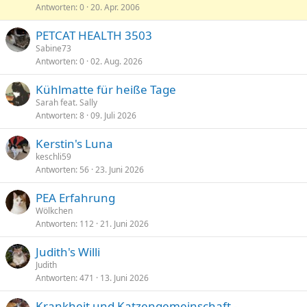
Antworten
0
20. Apr. 2006
s
g
r
n
p
e
t
n
PETCAT HEALTH 3503
e
p
t
Sabine73
r
i
Antworten
0
02. Aug. 2026
r
n
t
n
Kühlmatte für heiße Tage
t
Sarah feat. Sally
Antworten
8
09. Juli 2026
Kerstin's Luna
keschli59
Antworten
56
23. Juni 2026
PEA Erfahrung
Wölkchen
Antworten
112
21. Juni 2026
Judith's Willi
Judith
Antworten
471
13. Juni 2026
Krankheit und Katzengemeinschaft -