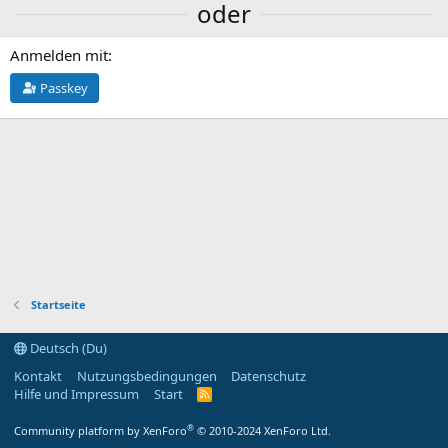
oder
Anmelden mit
Passkey
Startseite
Deutsch (Du)
Kontakt
Nutzungsbedingungen
Datenschutz
Hilfe und Impressum
Start
R
S
S
®
Community platform by XenForo
© 2010-2024 XenForo Ltd.