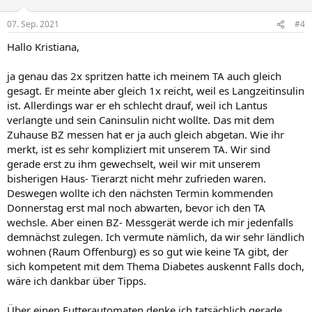
07. Sep. 2021
#4
Hallo Kristiana,
ja genau das 2x spritzen hatte ich meinem TA auch gleich
gesagt. Er meinte aber gleich 1x reicht, weil es Langzeitinsulin
ist. Allerdings war er eh schlecht drauf, weil ich Lantus
verlangte und sein Caninsulin nicht wollte. Das mit dem
Zuhause BZ messen hat er ja auch gleich abgetan. Wie ihr
merkt, ist es sehr kompliziert mit unserem TA. Wir sind
gerade erst zu ihm gewechselt, weil wir mit unserem
bisherigen Haus- Tierarzt nicht mehr zufrieden waren.
Deswegen wollte ich den nächsten Termin kommenden
Donnerstag erst mal noch abwarten, bevor ich den TA
wechsle. Aber einen BZ- Messgerät werde ich mir jedenfalls
demnächst zulegen. Ich vermute nämlich, da wir sehr ländlich
wohnen (Raum Offenburg) es so gut wie keine TA gibt, der
sich kompetent mit dem Thema Diabetes auskennt Falls doch,
wäre ich dankbar über Tipps.
Über einen Futterautomaten denke ich tatsächlich gerade