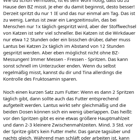
Hause den BZ misst. Je eher du damit beginnst, desto besser!
Derzeit spritzt du nur 1 IE und das nur einmal am Tag. Das ist
zu wenig. Lantus ist zwar ein Langzeitinsulin, das bei
Menschen nur 1x täglich gespritzt wird, aber der Stoffwechsel
von Katzen ist sehr viel schneller. Bei Katzen ist die Wirkdauer
nur etwa 12 Stunden oder ein bisschen drüber, daher muss
Lantus bei Katzen 2x täglich im Abstand von 12 Stunden
gespritzt werden. Aber eben möglichst nicht ohne BZ-
Messungen! Immer Messen - Fressen - Spritzen. Das kann
sonst schnell im Unterzucker enden. Wenn du selbst
regelmäßig misst, kannst du dir und Tina allerdings die
Kontrolle des Fruktosamin sparen.
Noch einen kurzen Satz zum Futter: Wenn es dann 2 Spritzen
täglich gibt, dann sollte auch das Futter entsprechend
aufgeteilt werden. Lantus wirkt sehr gleichmäßig und die
beiden Dosen können sich ein wenig überlappen. Das heißt:
vor den Spritzen gibt es eine etwas größere Hauptmahlzeit
und dann 2-3 kleinere Zwischenmahlzeiten. Mind. 3 Std. vor
der Spritze gibt's kein Futter mehr. Das ganze tagsüber und
nachts gleich. Während man schläft oder arbeiten ist, kann