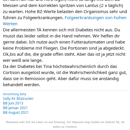
Messen und dem korrekten spritzen von Lantus (2 x täglich)
zu warten. Hohe BZ-Werte belasten den Organismus sehr und
führen zu Folgeerkrankungen.
Folgeerkrankungen von hohen
Werten
Die allermeisten TÄ kennen sich mit Diabetes nicht aus. Du
musst das leider selbst in die Hand nehmen. Wir helfen dir
gerne dabei. Ich nutze auch einen Futterautomaten und habe
keine Probleme mit Fliegen. Die Portionen sind ja abgedeckt.
Ok,bis auf die, die grade offen steht. Aber das ist ja jetzt nicht
wer weiß wie lange.
Da der Diabetes bei Tina höchstwahrscheinlich durch das
Cortison ausgelöst wurde, ist die Wahrscheinlichkeit ganz gut,
dass sie in Remission geht. Aber dafür muss sie anständig
behandelt werden.
Vorstellung Sally
Sally ihr Blutzucker
BB Juni 2013
BB Januar 2021
BB August 2021
Manchmal stellt dich das Leben vor eine Kreuzung. Ein Wegweiser zeigt hinüber ins liebliche Tal, der
andere ins Unterholz.