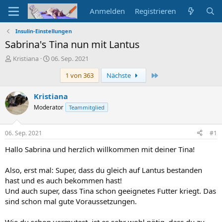
Anmelden
Registrieren
Insulin-Einstellungen
Sabrina's Tina nun mit Lantus
E
E
Kristiana
06. Sep. 2021
r
r
Letzte
1 von 363
Nächste
s
s
t
t
e
e
Kristiana
l
l
Moderator
Teammitglied
l
l
e
t
r
a
06. Sep. 2021
#1
m
Hallo Sabrina und herzlich willkommen mit deiner Tina!
Also, erst mal: Super, dass du gleich auf Lantus bestanden
hast und es auch bekommen hast!
Und auch super, dass Tina schon geeignetes Futter kriegt. Das
sind schon mal gute Voraussetzungen.
Wie du schon vermutest, ist es sehr wohl nötig, dass du zu