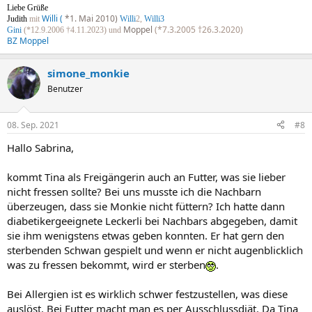
Liebe Grüße
Willi (
*1. Mai 2010)
Judith
mit
Willi
2,
Willi3
Moppel
(*7.3.2005 †26.3.2020)
Gini
(*12.9.2006 †4.11.2023) und
BZ Moppel
simone_monkie
Benutzer
08. Sep. 2021
#8
Hallo Sabrina,
kommt Tina als Freigängerin auch an Futter, was sie lieber
nicht fressen sollte? Bei uns musste ich die Nachbarn
überzeugen, dass sie Monkie nicht füttern? Ich hatte dann
diabetikergeeignete Leckerli bei Nachbars abgegeben, damit
sie ihm wenigstens etwas geben konnten. Er hat gern den
sterbenden Schwan gespielt und wenn er nicht augenblicklich
was zu fressen bekommt, wird er sterben
.
Bei Allergien ist es wirklich schwer festzustellen, was diese
auslöst. Bei Futter macht man es per Ausschlussdiät. Da Tina