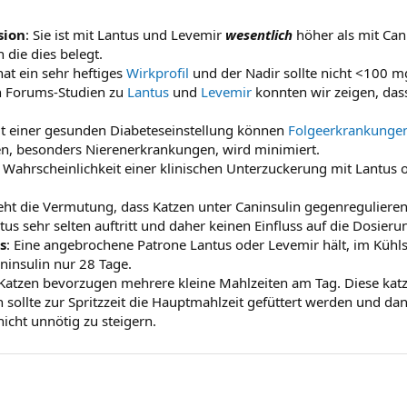
sion
: Sie ist mit Lantus und Levemir
wesentlich
höher als mit Cani
 die dies belegt.
hat ein sehr heftiges
Wirkprofil
und der Nadir sollte nicht <100 mg
n Forums-Studien zu
Lantus
und
Levemir
konnten wir zeigen, dass
it einer gesunden Diabeteseinstellung können
Folgeerkrankunge
n, besonders Nierenerkrankungen, wird minimiert.
e Wahrscheinlichkeit einer klinischen Unterzuckerung mit Lantus o
teht die Vermutung, dass Katzen unter Caninsulin gegenreguliere
us sehr selten auftritt und daher keinen Einfluss auf die Dosierun
s
: Eine angebrochene Patrone Lantus oder Levemir hält, im Kühls
insulin nur 28 Tage.
 Katzen bevorzugen mehrere kleine Mahlzeiten am Tag. Diese kat
n sollte zur Spritzzeit die Hauptmahlzeit gefüttert werden und 
nicht unnötig zu steigern.