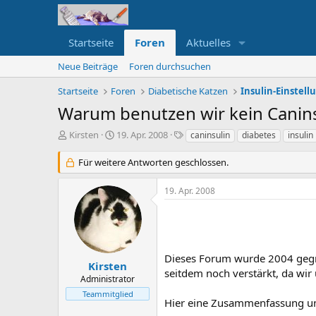
Startseite
Foren
Aktuelles
Neue Beiträge
Foren durchsuchen
Startseite
Foren
Diabetische Katzen
Insulin-Einstel
Warum benutzen wir kein Canins
E
E
S
Kirsten
19. Apr. 2008
caninsulin
diabetes
insulin
r
r
c
s
s
h
Für weitere Antworten geschlossen.
t
t
l
e
e
a
19. Apr. 2008
l
l
g
l
l
w
e
t
o
r
a
r
m
t
Dieses Forum wurde 2004 gegr
e
Kirsten
seitdem noch verstärkt, da wir
Administrator
Teammitglied
Hier eine Zusammenfassung u