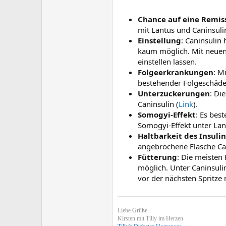
Chance auf eine Remis
mit Lantus und Caninsulin
Einstellung
: Caninsulin 
kaum möglich. Mit neue
einstellen lassen.
Folgeerkrankungen
: M
bestehender Folgeschäde
Unterzuckerungen
: Di
Caninsulin (
Link
).
Somogyi-Effekt
: Es bes
Somogyi-Effekt unter Lant
Haltbarkeit des Insulin
angebrochene Flasche Can
Fütterung
: Die meisten
möglich. Unter Caninsuli
vor der nächsten Spritze 
Liebe Grüße
Kirsten mit Tilly im Herzen