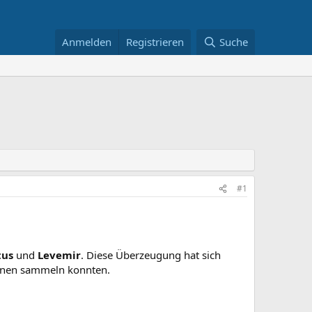
Anmelden
Registrieren
Suche
#1
tus
und
Levemir
. Diese Überzeugung hat sich
ulinen sammeln konnten.