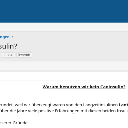
lungen
ulin?
lantus
levemir
Warum benutzen wir kein Caninsulin?
ündet, weil wir überzeugt waren von den Langzeitinsulinen
Lan
 über die Jahre viele positive Erfahrungen mit diesen beiden Ins
nserer Gründe: