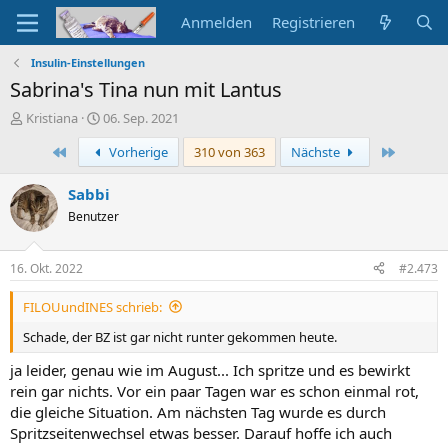
Anmelden
Registrieren
Insulin-Einstellungen
Sabrina's Tina nun mit Lantus
E
E
Kristiana
06. Sep. 2021
r
r
Erste
Letzte
Vorherige
310 von 363
Nächste
s
s
t
t
e
e
Sabbi
l
l
Benutzer
l
l
e
t
r
a
16. Okt. 2022
#2.473
m
FILOUundINES schrieb:
Schade, der BZ ist gar nicht runter gekommen heute.
ja leider, genau wie im August... Ich spritze und es bewirkt
rein gar nichts. Vor ein paar Tagen war es schon einmal rot,
die gleiche Situation. Am nächsten Tag wurde es durch
Spritzseitenwechsel etwas besser. Darauf hoffe ich auch