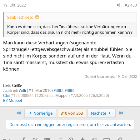
19. Okt. 2022
#2.480
Sabbi schrieb:
Kann es denn sein, dass bei Tina überall solche Verhärtungen im
Körper sind, dass das Insulin nicht mehr richtig ankommen kann???
Man kann diese Verhärtungen (sogenannte
Spritzhügel/Fettgewebsgeschwulste) als Knubbel fühlen. Sie
sind nicht im Körper, sondern auf und in der Haut. Wenn du
Tina sanft massierst, müsstest du etwas spüren/ertasten
können.
Zuletzt bearbeitet:
19. Okt. 2022
Liebe Grüße
Willi (
*1. Mai 2010)
Judith
mit
Willi
2,
Willi3
Moppel
(*7.3.2005 †26.3.2020)
Gini
(*12.9.2006 †4.11.2023) und
BZ Moppel
Erste
Letzte
Vorherige
310 von 363
Nächste
Du musst dich einloggen oder registrieren, um hier zu antworten.
Facebook
X (Twitter)
LinkedIn
Reddit
Pinterest
Tumblr
WhatsApp
E-Mail
Link