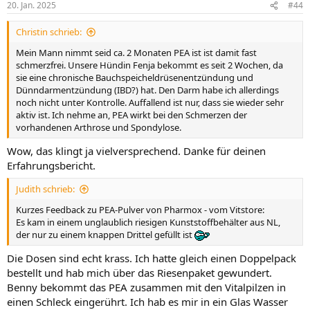
20. Jan. 2025
#44
Christin schrieb:
Mein Mann nimmt seid ca. 2 Monaten PEA ist ist damit fast
schmerzfrei. Unsere Hündin Fenja bekommt es seit 2 Wochen, da
sie eine chronische Bauchspeicheldrüsenentzündung und
Dünndarmentzündung (IBD?) hat. Den Darm habe ich allerdings
noch nicht unter Kontrolle. Auffallend ist nur, dass sie wieder sehr
aktiv ist. Ich nehme an, PEA wirkt bei den Schmerzen der
vorhandenen Arthrose und Spondylose.
Wow, das klingt ja vielversprechend. Danke für deinen
Erfahrungsbericht.
Judith schrieb:
Kurzes Feedback zu PEA-Pulver von Pharmox - vom Vitstore:
Es kam in einem unglaublich riesigen Kunststoffbehälter aus NL,
der nur zu einem knappen Drittel gefüllt ist
Die Dosen sind echt krass. Ich hatte gleich einen Doppelpack
bestellt und hab mich über das Riesenpaket gewundert.
Benny bekommt das PEA zusammen mit den Vitalpilzen in
einen Schleck eingerührt. Ich hab es mir in ein Glas Wasser