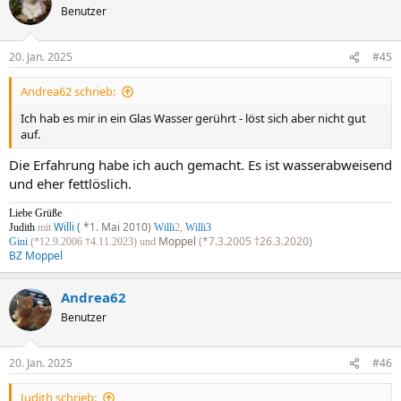
Benutzer
20. Jan. 2025
#45
Andrea62 schrieb:
Ich hab es mir in ein Glas Wasser gerührt - löst sich aber nicht gut
auf.
Die Erfahrung habe ich auch gemacht. Es ist wasserabweisend
und eher fettlöslich.
Liebe Grüße
Willi (
*1. Mai 2010)
Judith
mit
Willi
2,
Willi3
Moppel
(*7.3.2005 †26.3.2020)
Gini
(*12.9.2006 †4.11.2023) und
BZ Moppel
Andrea62
Benutzer
20. Jan. 2025
#46
Judith schrieb: