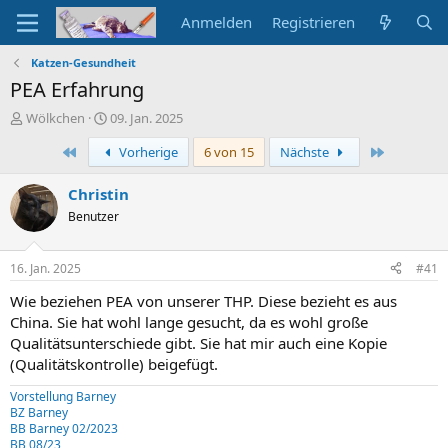
Anmelden
Registrieren
Katzen-Gesundheit
PEA Erfahrung
E
E
Wölkchen
09. Jan. 2025
r
r
Erste
Letzte
Vorherige
6 von 15
Nächste
s
s
t
t
e
e
Christin
l
l
Benutzer
l
l
e
t
r
a
16. Jan. 2025
#41
m
Wie beziehen PEA von unserer THP. Diese bezieht es aus
China. Sie hat wohl lange gesucht, da es wohl große
Qualitätsunterschiede gibt. Sie hat mir auch eine Kopie
(Qualitätskontrolle) beigefügt.
Vorstellung Barney
BZ Barney
BB Barney 02/2023
BB 08/23