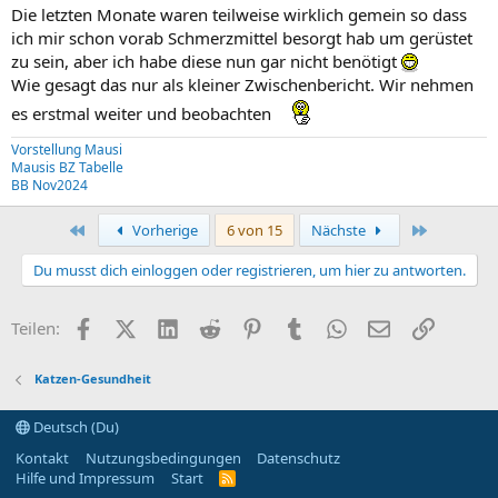
Die letzten Monate waren teilweise wirklich gemein so dass
ich mir schon vorab Schmerzmittel besorgt hab um gerüstet
zu sein, aber ich habe diese nun gar nicht benötigt
Wie gesagt das nur als kleiner Zwischenbericht. Wir nehmen
es erstmal weiter und beobachten
Vorstellung Mausi
Mausis BZ Tabelle
BB Nov2024
Erste
Letzte
Vorherige
6 von 15
Nächste
Du musst dich einloggen oder registrieren, um hier zu antworten.
Facebook
X (Twitter)
LinkedIn
Reddit
Pinterest
Tumblr
WhatsApp
E-Mail
Link
Teilen:
Katzen-Gesundheit
Deutsch (Du)
Kontakt
Nutzungsbedingungen
Datenschutz
Hilfe und Impressum
Start
R
S