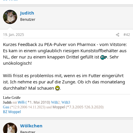
Judith
Benutzer
19. Jan. 2025
#42
Kurzes Feedback zu PEA-Pulver von Pharmox - vom Vitstore:
Es kam in einem unglaublich riesigen Kunststoffbehälter aus
NL, der nur zu einem knappen Drittel gefüllt ist
. Sehr
unökologisch!
Willi frisst es problemlos mit, wenn es im Futter eingerührt
ist. Ich nehme es pur auf die Zunge. Ob ich das monatelang
durchhalte? Mal schauen
.
Liebe Grüße
Willi (
*1. Mai 2010)
Judith
mit
Willi
2,
Willi3
Moppel
(*7.3.2005 †26.3.2020)
Gini
(*12.9.2006 †4.11.2023) und
BZ Moppel
Wölkchen
Benutzer