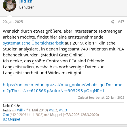
Judith
Benutzer
20. Jan. 2025
#47
Wer sich durch etwas größere, aber interessante Textmengen
arbeiten möchte, findet hier eine ernstzunehmende
systematische Übersichtsarbeit
aus 2019, die 11 klinische
Studien analysiert , in denen insgesamt 749 Patienten mit PEA
behandelt wurden. (MedUni Graz Online).
Ich denke, das größte Contra von PEA sind fehlende
Langzeitstudien, weshalb es noch wenige Daten zur
Langzeitsicherheit und Wirksamkeit gibt.
https://online.medunigraz.at/mug_online/wbabs.getDocume
nt?pThesisNr=61086&pAutorNr=90329&pOrgNR=1
Zuletzt bearbeitet:
20. Jan. 2025
Liebe Grüße
Willi (
*1. Mai 2010)
Judith
mit
Willi
2,
Willi3
Moppel
(*7.3.2005 †26.3.2020)
Gini
(*12.9.2006 †4.11.2023) und
BZ Moppel