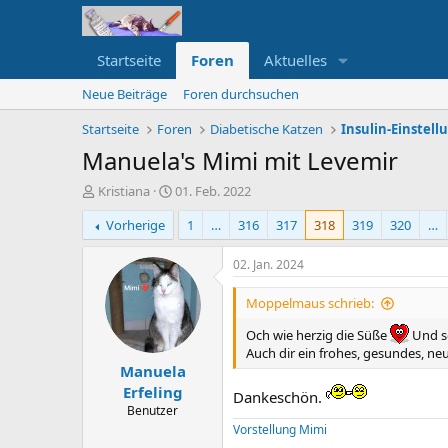
Startseite
Foren
Aktuelles
Neue Beiträge
Foren durchsuchen
Startseite
Foren
Diabetische Katzen
Insulin-Einstel
Manuela's Mimi mit Levemir
E
E
Kristiana
01. Feb. 2022
r
r
Vorherige
1
…
316
317
318
319
320
…
s
s
t
t
e
e
02. Jan. 2024
l
l
l
l
Moppelmaus schrieb:
e
t
r
a
Och wie herzig die Süße
Und so
m
Auch dir ein frohes, gesundes, ne
Manuela
Erfeling
Dankeschön.
Benutzer
Vorstellung Mimi