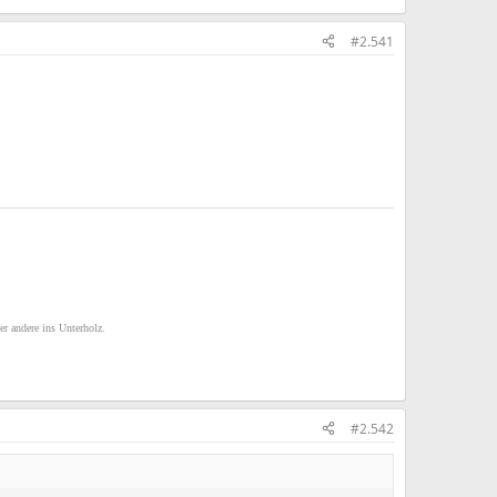
#2.541
er andere ins Unterholz.
#2.542