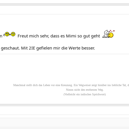
en
Freut mich sehr, dass es Mimi so gut geht
geschaut. Mit 2IE gefielen mir die Werte besser.
Manchmal stellt dich das Leben vor eine Kreuzung. Ein Wegweiser zeigt hinüber ins liebliche Tal, d
Nimm nicht den erstbesten Weg.
(Vielleicht ein indisches Sprichwort)