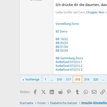
Ich drücke dir die daumen, dass
Liebe Grüße von Caro,
Chopper
,
Noir
u
Vorstellung Zorro
BZ Zorro
BB 10/22
BB 05/23
BB 01/24
BB 02/24
BB-Sammlung Zorro
Kotbefund 07/23 S.1
Kotbefund 07/23 S.2
Kotbefund 07/23 S.3
Vorherige
1
…
316
317
318
319
320
…
Facebook
X (Twitter)
LinkedIn
Reddit
Pinterest
Tumblr
WhatsApp
E-Mail
L
Teilen:
Startseite
Foren
Diabetische Katzen
Insulin-Einstel