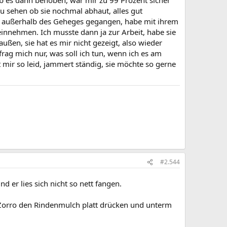
ab es dann behoben, war mir zu 99 Prozent sicher
 zu sehen ob sie nochmal abhaut, alles gut
ch außerhalb des Geheges gegangen, habe mit ihrem
reinnehmen. Ich musste dann ja zur Arbeit, habe sie
ußen, sie hat es mir nicht gezeigt, also wieder
frag mich nur, was soll ich tun, wenn ich es am
 mir so leid, jammert ständig, sie möchte so gerne
#2.544
 er lies sich nicht so nett fangen.
 Zorro den Rindenmulch platt drücken und unterm