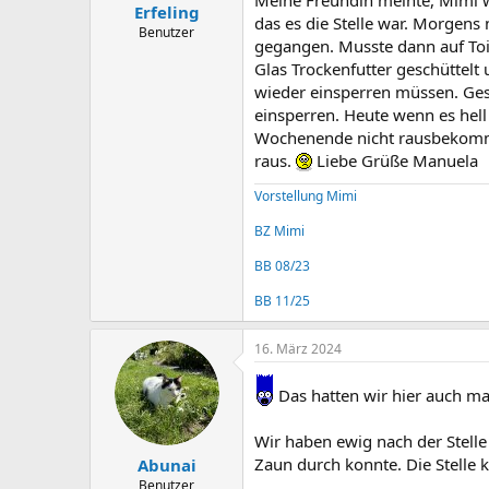
Meine Freundin meinte, Mimi wa
Erfeling
das es die Stelle war. Morgens 
Benutzer
gegangen. Musste dann auf Toi
Glas Trockenfutter geschüttelt 
wieder einsperren müssen. Geste
einsperren. Heute wenn es hell 
Wochenende nicht rausbekomme, 
raus.
Liebe Grüße Manuela
Vorstellung Mimi
BZ Mimi
BB 08/23
BB 11/25
16. März 2024
Das hatten wir hier auch mal
Wir haben ewig nach der Stell
Zaun durch konnte. Die Stelle 
Abunai
Benutzer