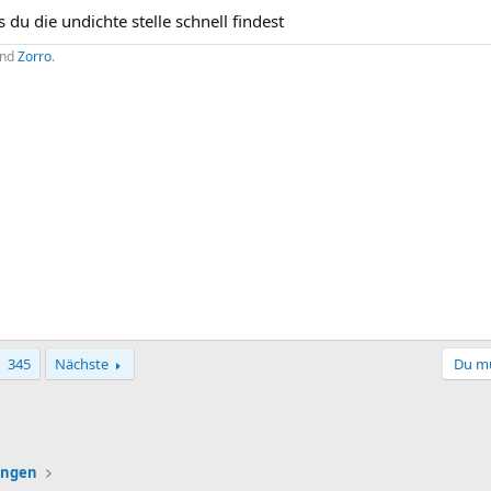
 du die undichte stelle schnell findest
nd
Zorro
.
345
Nächste
Du mu
ink
lungen