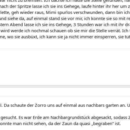
r nicht zu bremsen. Ich dachte ich hätte die Stelle gefunden, h
nach der Spritze lasse ich sie ins Gehege, laufe hinter ihr her um
lette, geh wieder raus, Mimi spurlos verschwunden, dann bin i
und siehe da, auf einmal stand sie vor mir, ich konnte sie so mit 
rn Abend lasse ich sie ins Gehege, 3 Stunden war ich mit ihr dra
wird werde ich nochmal schauen ob sie mir die Stelle verrät. Ich 
wo sie ausbüxt, ich kann sie ja nicht immer einsperren, sie tut
. Da schaute der Zorro uns auf einmal aus nachbars garten an. Und
e gesucht. Es war Erde am Nachbargrundstück abgesackt, sodass
konnte man nicht sehen, da der Zaun da quasi „begraben“ ist.