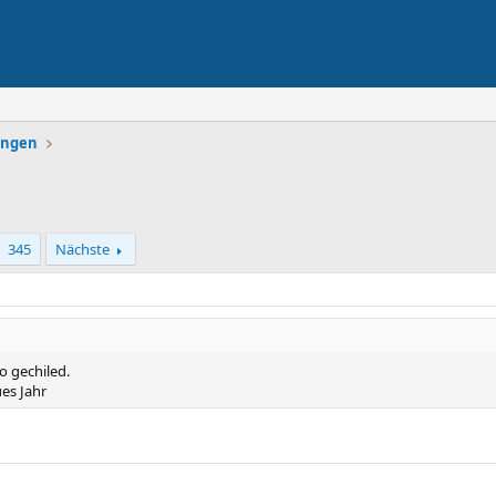
lungen
345
Nächste
 gechiled.
ues Jahr