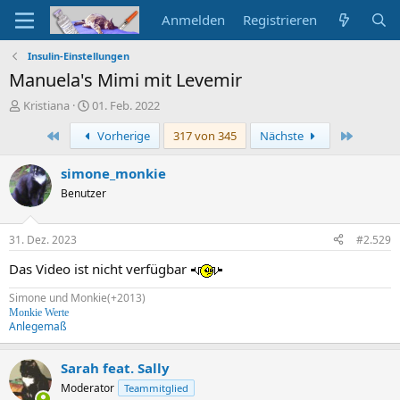
Anmelden
Registrieren
Insulin-Einstellungen
Manuela's Mimi mit Levemir
E
E
Kristiana
01. Feb. 2022
r
r
Erste
Letzte
Vorherige
317 von 345
Nächste
s
s
t
t
e
e
simone_monkie
l
l
Benutzer
l
l
e
t
r
a
31. Dez. 2023
#2.529
m
Das Video ist nicht verfügbar
Simone und Monkie(+2013)
Monkie Werte
Anlegemaß
Sarah feat. Sally
Moderator
Teammitglied