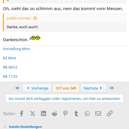
Oh, sieht das so schlimm aus, nein das kommt vom Messen.
Judith schrieb:
Danke, euch auch!
Dankeschön.
Vorstellung Mimi
BZ Mimi
BB 08/23
BB 11/25
Erste
Letzte
Vorherige
317 von 345
Nächste
Du musst dich einloggen oder registrieren, um hier zu antworten.
Facebook
X (Twitter)
LinkedIn
Reddit
Pinterest
Tumblr
WhatsApp
E-Mail
Link
Teilen:
Insulin-Einstellungen