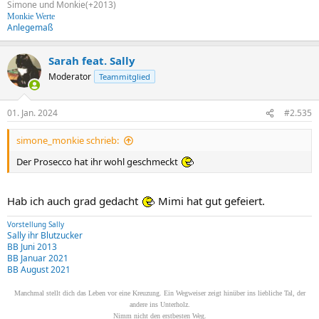
Simone und Monkie(+2013)
Monkie Werte
Anlegemaß
Sarah feat. Sally
Moderator
Teammitglied
01. Jan. 2024
#2.535
simone_monkie schrieb:
Der Prosecco hat ihr wohl geschmeckt
Hab ich auch grad gedacht
Mimi hat gut gefeiert.
Vorstellung Sally
Sally ihr Blutzucker
BB Juni 2013
BB Januar 2021
BB August 2021
Manchmal stellt dich das Leben vor eine Kreuzung. Ein Wegweiser zeigt hinüber ins liebliche Tal, der
andere ins Unterholz.
Nimm nicht den erstbesten Weg.