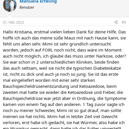
Manuela Erfeling
Benutzer
01. Feb. 2022
#3
Hallo Kristiana, erstmal vielen lieben Dank für deine Hilfe. Das
hoffe ich auch das meine süße Maus mit nach Hause kann, sie
fehlt uns allen sehr. Mimi ist sehr gründlich untersucht
worden, jedoch auf FORL noch nicht, dass wäre im Moment
auch nicht möglich, ich glaube das muss unter Narkose, oder?
Sie war schon in 2 unterschiedlichen Kliniken, beide finden
das auch seltsam, weil sie nicht die typischen Diabeteskatze
ist, nicht zu dick und auch ja noch so jung. Sie ist das erste
mal eingeliefert worden mit einer sehr starken
Bauchspeicheldrüsenentzündung und Ketoazedose, beim
zweiten mal hatte sie wieder die Ketoazedose und Fieber, die
Bauchspeicheldrüse war jetzt aber in Ordnung, die Symptome
kamen von einem Tag auf den anderen. 1 Tag zuvor sagte ich
noch zu meiner Schwester, Mimi ist so gut drauf, man sollte
meinen sie hat nichts. Mimi hat in letzter Zeit viel Gewicht
verloren, erst habe ich gedacht, sie hat Würmer, also habe ich
ein Wurmkur gemacht, dann hatte ich das Futter umgestellt