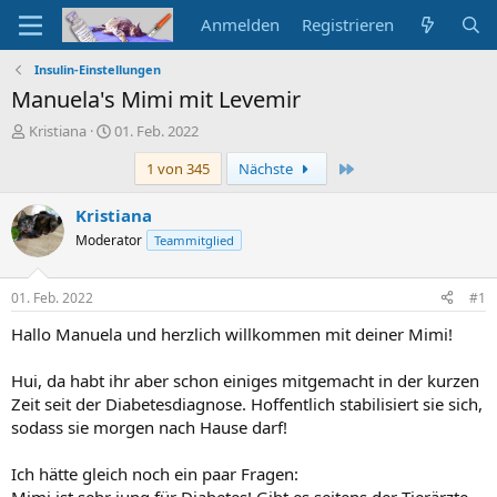
Anmelden
Registrieren
Insulin-Einstellungen
Manuela's Mimi mit Levemir
E
E
Kristiana
01. Feb. 2022
r
r
Letzte
1 von 345
Nächste
s
s
t
t
e
e
Kristiana
l
l
Moderator
Teammitglied
l
l
e
t
r
a
01. Feb. 2022
#1
m
Hallo Manuela und herzlich willkommen mit deiner Mimi!
Hui, da habt ihr aber schon einiges mitgemacht in der kurzen
Zeit seit der Diabetesdiagnose. Hoffentlich stabilisiert sie sich,
sodass sie morgen nach Hause darf!
Ich hätte gleich noch ein paar Fragen:
Mimi ist sehr jung für Diabetes! Gibt es seitens der Tierärzte