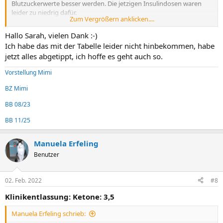
Blutzuckerwerte besser werden. Die jetzigen Insulindosen waren
leider zu niedrig dafür.
Zum Vergrößern anklicken....
Bitte erstelle uns eine BZ-Tabelle
Blutzucker-Tabellen und Bilder
Hallo Sarah, vielen Dank :-)
online stellen
Ich habe das mit der Tabelle leider nicht hinbekommen, habe
jetzt alles abgetippt, ich hoffe es geht auch so.
Vorstellung Mimi
BZ Mimi
BB 08/23
BB 11/25
Manuela Erfeling
Benutzer
02. Feb. 2022
#8
Klinikentlassung: Ketone: 3,5
Manuela Erfeling schrieb: