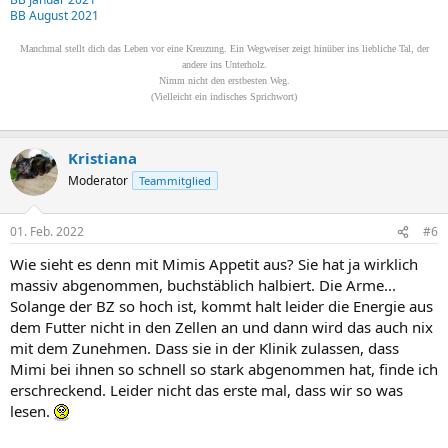
BB August 2021
Manchmal stellt dich das Leben vor eine Kreuzung. Ein Wegweiser zeigt hinüber ins liebliche Tal, der
andere ins Unterholz.
Nimm nicht den erstbesten Weg.
(Vielleicht ein indisches Sprichwort)
Kristiana
Moderator
Teammitglied
01. Feb. 2022
#6
Wie sieht es denn mit Mimis Appetit aus? Sie hat ja wirklich
massiv abgenommen, buchstäblich halbiert. Die Arme...
Solange der BZ so hoch ist, kommt halt leider die Energie aus
dem Futter nicht in den Zellen an und dann wird das auch nix
mit dem Zunehmen. Dass sie in der Klinik zulassen, dass
Mimi bei ihnen so schnell so stark abgenommen hat, finde ich
erschreckend. Leider nicht das erste mal, dass wir so was
lesen.