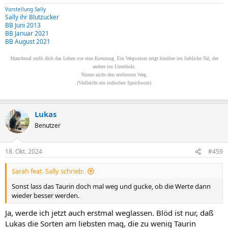
Vorstellung Sally
Sally ihr Blutzucker
BB Juni 2013
BB Januar 2021
BB August 2021
Manchmal stellt dich das Leben vor eine Kreuzung. Ein Wegweiser zeigt hinüber ins liebliche Tal, der
andere ins Unterholz.
Nimm nicht den erstbesten Weg.
(Vielleicht ein indisches Sprichwort)
Lukas
Benutzer
18. Okt. 2024
#459
Sarah feat. Sally schrieb:
Sonst lass das Taurin doch mal weg und gucke, ob die Werte dann
wieder besser werden.
Ja, werde ich jetzt auch erstmal weglassen. Blöd ist nur, daß
Lukas die Sorten am liebsten mag, die zu wenig Taurin