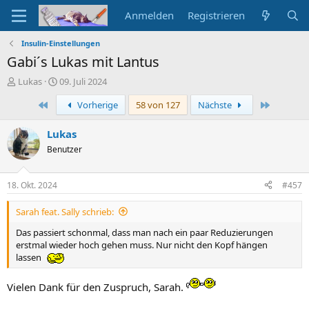
Anmelden
Registrieren
Insulin-Einstellungen
Gabi´s Lukas mit Lantus
E
E
Lukas
09. Juli 2024
r
r
Erste
Letzte
Vorherige
58 von 127
Nächste
s
s
t
t
e
e
Lukas
l
l
Benutzer
l
l
e
t
r
a
18. Okt. 2024
#457
m
Sarah feat. Sally schrieb:
Das passiert schonmal, dass man nach ein paar Reduzierungen
erstmal wieder hoch gehen muss. Nur nicht den Kopf hängen
lassen
Vielen Dank für den Zuspruch, Sarah.