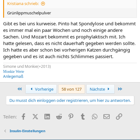
Kristiana schrieb:
Grünlippmuschelpulver
Gibt es bei uns kurweise. Pinto hat Spondylose und bekommt
es immer mal ein paar Wochen und noch einige andere
Sachen. Und Mozart bekommt es prophylaktisch mit. Ich
hatte gelesen, dass es nicht dauerhaft gegeben werden sollte.
Ich hatte es aber schon bei vorherigen Katzen durchgängig
gegeben und es ist auch nichts Schlimmes passiert.
Simone und Monkie(+2013)
Monkie Werte
Anlegemaß
Erste
Letzte
Vorherige
58 von 127
Nächste
Du musst dich einloggen oder registrieren, um hier zu antworten.
Facebook
X (Twitter)
LinkedIn
Reddit
Pinterest
Tumblr
WhatsApp
E-Mail
Link
Teilen:
Insulin-Einstellungen