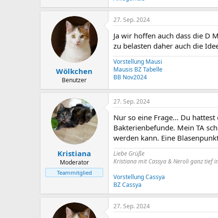
27. Sep. 2024
Ja wir hoffen auch dass die D 
zu belasten daher auch die Ide
Vorstellung Mausi
Mausis BZ Tabelle
Wölkchen
BB Nov2024
Benutzer
27. Sep. 2024
Nur so eine Frage... Du hattest
Bakterienbefunde. Mein TA schi
werden kann. Eine Blasenpunkti
Kristiana
Liebe Grüße
Kristiana mit Cassya & Neroli ganz tief 
Moderator
Teammitglied
Vorstellung Cassya
BZ Cassya
27. Sep. 2024