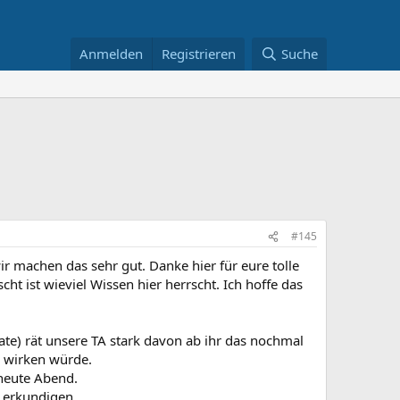
Anmelden
Registrieren
Suche
#145
wir machen das sehr gut. Danke hier für eure tolle
t ist wieviel Wissen hier herrscht. Ich hoffe das
ate) rät unsere TA stark davon ab ihr das nochmal
r wirken würde.
 heute Abend.
i erkundigen.