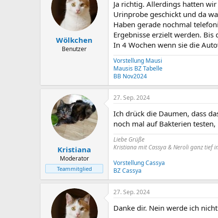
Ja richtig. Allerdings hatten w
Urinprobe geschickt und da war
Haben gerade nochmal telefonie
Ergebnisse erzielt werden. Bis
Wölkchen
In 4 Wochen wenn sie die Auto
Benutzer
Vorstellung Mausi
Mausis BZ Tabelle
BB Nov2024
27. Sep. 2024
Ich drück die Daumen, dass das
noch mal auf Bakterien testen,
Liebe Grüße
Kristiana mit Cassya & Neroli ganz tief 
Kristiana
Moderator
Vorstellung Cassya
Teammitglied
BZ Cassya
27. Sep. 2024
Danke dir. Nein werde ich nicht