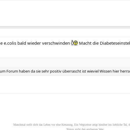
ie e.colis bald wieder verschwinden
Macht die Diabeteseinstell
um Forum haben da sie sehr positiv überrascht ist wieviel Wissen hier herrsc
Manchmal stellt dich das Leben vor eine Kreuzung. Ein Wegweiser zeigt hinüber ins liebliche Tal, d
Nimm nicht den erstbesten Weg.