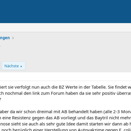
lungen
r
Nächste
ert sie verfolgt nun auch die BZ Werte in der Tabelle. Sie findet 
ch nochmal den link zum Forum haben da sie sehr positiv überrasch
?
i aber da wir schon dreimal mit AB behandelt haben (alle 2-3 Mon
eine Resistenz gegen das AB vorliegt und das Baytril nicht meh
se sieht sie auch als sehr gute Idee damit starten wir dann ab
h noch bezüglich einer Herstellung von Autovakzime gegen E. col