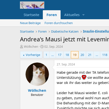
Startseite
Foren
Aktuelles
Neue Beiträge
Foren durchsuchen
Startseite
Foren
Diabetische Katzen
Insulin-Einstel
Andrea's Mausi jetzt mit Levemi
E
E
Wölkchen
02. Sep. 2024
r
r
Vorherige
1
…
17
18
19
20
21
…
118
s
s
t
t
e
e
27. Sep. 2024
l
l
Habe gerade mit der TA telefoni
l
l
e
t
Unterstützung
sie wollte au
r
a
war ok ihr das weiter zu geben
m
Wölkchen
Leider hat Mausi wieder E. col
Benutzer
zu geben, zumal wohl nun auch 
Die Behandlung mit der D-Manno
Zusätzlich möchte sie sich auc